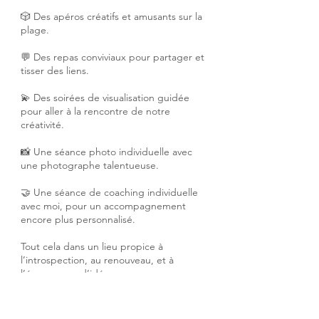
🎲 Des apéros créatifs et amusants sur la
plage.
💬 Des repas conviviaux pour partager et
tisser des liens.
💫 Des soirées de visualisation guidée
pour aller à la rencontre de notre
créativité.
📸 Une séance photo individuelle avec
une photographe talentueuse.
🤝 Une séance de coaching individuelle
avec moi, pour un accompagnement
encore plus personnalisé.
Tout cela dans un lieu propice à
l’introspection, au renouveau, et à
l’émergence d’idées.
📅
Dates :
du 2 au 5 avril 2024
📍
Lieu :
Une villa chaleureuse, à